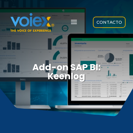
CONTACTO
Add-on SAP BI:
Keenlog