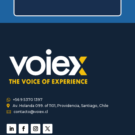
+56 9 5370 1397

Av. Holanda 099. of 1101, Providencia, Santiago, Chile

contacto@voiex.cl
