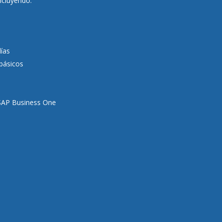
ncluyendo:
ías
básicos
SAP Business One