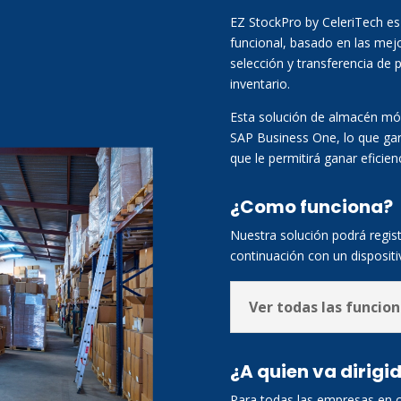
EZ StockPro by CeleriTech e
funcional, basado en las mejo
selección y transferencia de p
inventario.
Esta solución de almacén móv
SAP Business One, lo que gara
que le permitirá ganar efici
¿Como funciona?
Nuestra solución podrá r
continuación con un dispositiv
Ver todas las funcio
¿A quien va dirigi
Para todas las empresas en cr