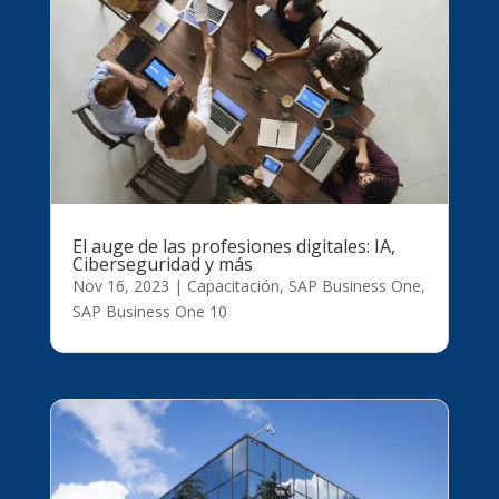
El auge de las profesiones digitales: IA,
Ciberseguridad y más
Nov 16, 2023
|
Capacitación
,
SAP Business One
,
SAP Business One 10