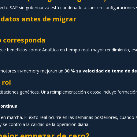
o SAP sin gobernanza está condenado a caer en configuraciones suel
 datos antes de migrar
o corresponda
e beneficios como: Analítica en tiempo real, mayor rendimiento, esc
n motores in-memory mejoran un
30 % su velocidad de toma de de
 rol
aciones genéricas. Una reimplementación exitosa incluye formación 
continua
n marcha. El éxito real ocurre en las semanas posteriores, cuando se
 controla la calidad de la operación diaria.
ejor empezar de cero?