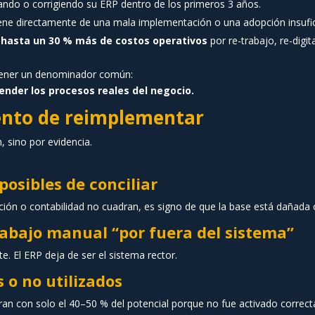
ando o corrigiendo su ERP dentro de los primeros 3 años.
ene directamente de una mala implementación o una adopción insufic
r
hasta un 30 % más de costos operativos
por re-trabajo, re-digi
tener un denominador común:
ender los procesos reales del negocio.
ento de reimplementar
, sino por evidencia.
posibles de conciliar
cción o contabilidad no cuadran, es signo de que la base está dañada
rabajo manual “por fuera del sistema”
e. El ERP deja de ser el sistema rector.
 o no utilizados
n con solo el 40–50 % del potencial porque no fue activado correc