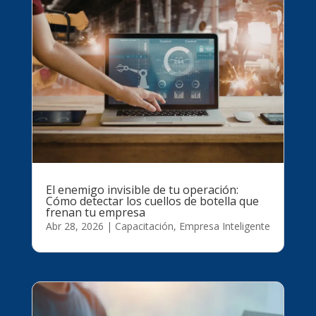
El enemigo invisible de tu operación:
Cómo detectar los cuellos de botella que
frenan tu empresa
Abr 28, 2026
|
Capacitación
,
Empresa Inteligente