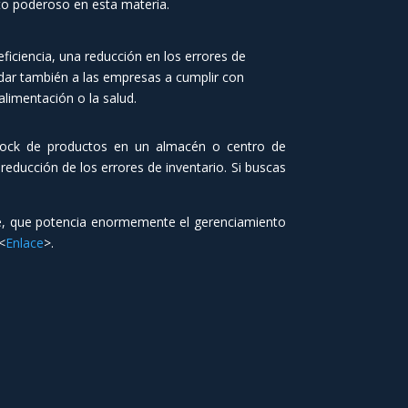
to poderoso en esta materia.
iciencia, una reducción en los errores de
dar también a las empresas a cumplir con
limentación o la salud.
tock de productos en un almacén o centro de
reducción de los errores de inventario. Si buscas
e, que potencia enormemente el gerenciamiento
 <
Enlace
>.