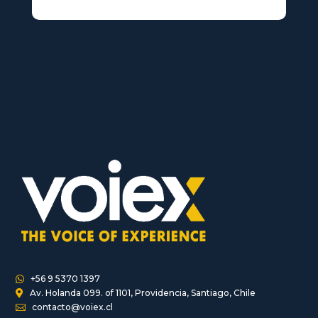
+56 9 5370 1397

Av. Holanda 099. of 1101, Providencia, Santiago, Chile

contacto@voiex.cl
