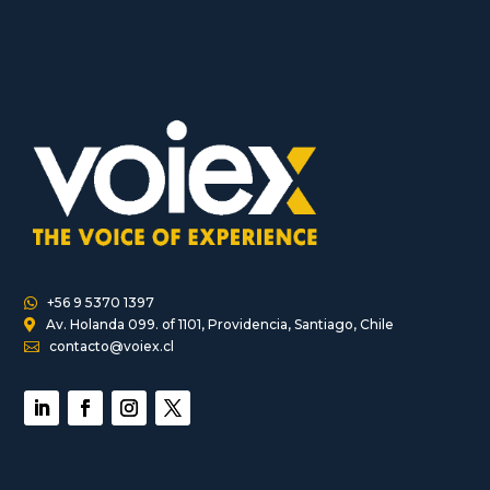
+56 9 5370 1397

Av. Holanda 099. of 1101, Providencia, Santiago, Chile

contacto@voiex.cl
