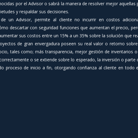
nocidas por el Advisor o sabrá la manera de resolver mejor aquellas p
uietudes y respaldar sus decisiones.
e un Advisor, permite al cliente no incurrir en costos adicio
 cómo descartar con seguridad funciones que aumentan el precio, pe
ía aumentar sus costos entre un 15% a un 35% sobre la solución que re
oyectos de gran envergadura poseen su real valor o retorno sobre l
cio, tales como; más transparencia, mejor gestión de inventarios o a
orrectamente o se extiende sobre lo esperado, la inversión o parte d
o proceso de inicio a fin, otorgando confianza al cliente en todo