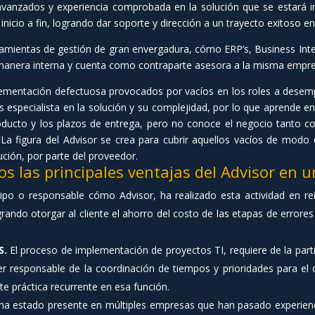
vanzados y experiencia comprobada en la solución que se estará
inicio a fin, logrando dar soporte y dirección a un trayecto exitoso e
amientas de gestión de gran envergadura, cómo ERP’s, Business Intell
e manera interna y cuenta como contraparte asesora a la misma empre
mentación defectuosa provocados por vacíos en los roles a desempeñ
especialista en la solución y su complejidad, por lo que aprende en 
ucto y los plazos de entrega, pero no conoce el negocio tanto com
 La figura del Advisor se crea para cubrir aquellos vacíos de modo q
ución, por parte del proveedor.
 las principales ventajas del Advisor en 
ipo o responsable cómo Advisor, ha realizado esta actividad en r
rando otorgar al cliente el ahorro del costo de las etapas de errores 
S.
El proceso de implementación de proyectos TI, requiere de la part
er responsable de la coordinación de tiempos y prioridades para el 
te práctica recurrente en esa función.
ha estado presente en múltiples empresas que han pasado experiencia